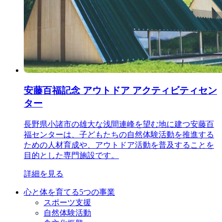
安藤百福記念 アウトドア アクティビティセン
ター
長野県小諸市の雄大な浅間連峰を望む地に建つ安藤百
福センターは、子どもたちの自然体験活動を推進する
ための人材育成や、アウトドア活動を普及することを
目的とした専門施設です。
詳細を見る
心と体を育てる5つの事業
スポーツ支援
自然体験活動