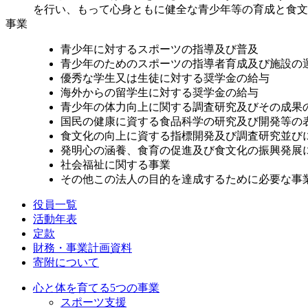
を行い、もって心身ともに健全な青少年等の育成と食文
事業
青少年に対するスポーツの指導及び普及
青少年のためのスポーツの指導者育成及び施設の
優秀な学生又は生徒に対する奨学金の給与
海外からの留学生に対する奨学金の給与
青少年の体力向上に関する調査研究及びその成果
国民の健康に資する食品科学の研究及び開発等の
食文化の向上に資する指標開発及び調査研究並び
発明心の涵養、食育の促進及び食文化の振興発展
社会福祉に関する事業
その他この法人の目的を達成するために必要な事
役員一覧
活動年表
定款
財務・事業計画資料
寄附について
心と体を育てる5つの事業
スポーツ支援