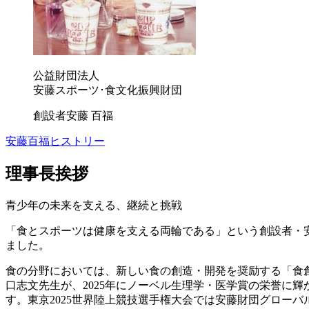
公益財団法人
安藤スポーツ･食文化振興財団
創設者
安藤 百福
安藤百福ヒストリー
理事長挨拶
青少年の未来を支える、継続と挑戦
「食とスポーツは健康を支える両輪である」という創設者・
ました。
食の分野においては、新しい食の創造・開発を奨励する「食
口志文先生が、2025年にノーベル生理学・医学賞の栄誉に
す。東京2025世界陸上競技選手権大会では安藤財団グロー