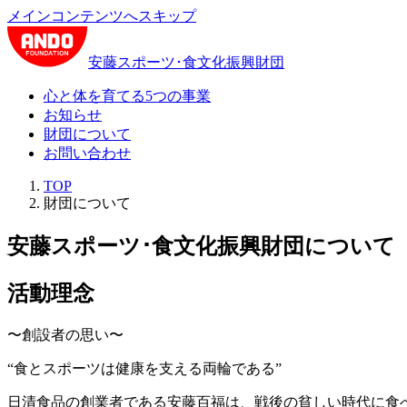
メインコンテンツへスキップ
安藤スポーツ･食文化振興財団
心と体を育てる5つの事業
お知らせ
財団について
お問い合わせ
TOP
財団について
安藤スポーツ･食文化振興財団について
活動理念
〜創設者の思い〜
“食とスポーツは健康を支える両輪である”
日清食品の創業者である安藤百福は、戦後の貧しい時代に食