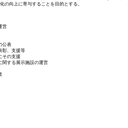
化の向上に寄与することを目的とする。
運営
の公表
表彰、支援等
にその支援
に関する展示施設の運営
業