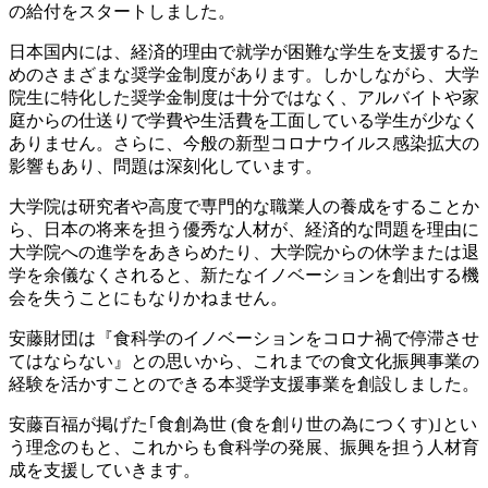
の給付をスタートしました。
日本国内には、経済的理由で就学が困難な学生を支援するた
めのさまざまな奨学金制度があります。しかしながら、大学
院生に特化した奨学金制度は十分ではなく、アルバイトや家
庭からの仕送りで学費や生活費を工面している学生が少なく
ありません。さらに、今般の新型コロナウイルス感染拡大の
影響もあり、問題は深刻化しています。
大学院は研究者や高度で専門的な職業人の養成をすることか
ら、日本の将来を担う優秀な人材が、経済的な問題を理由に
大学院への進学をあきらめたり、大学院からの休学または退
学を余儀なくされると、新たなイノベーションを創出する機
会を失うことにもなりかねません。
安藤財団は『食科学のイノベーションをコロナ禍で停滞させ
てはならない』との思いから、これまでの食文化振興事業の
経験を活かすことのできる本奨学支援事業を創設しました。
安藤百福が掲げた｢食創為世 (食を創り世の為につくす)｣とい
う理念のもと、これからも食科学の発展、振興を担う人材育
成を支援していきます。