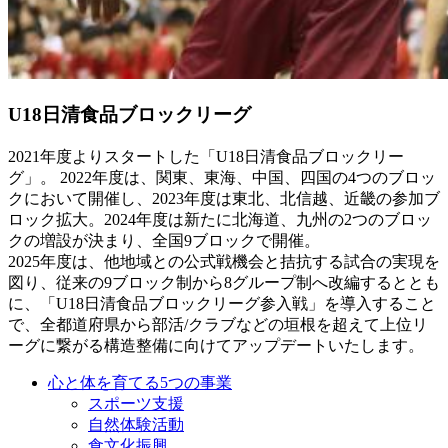
U18日清食品ブロックリーグ
2021年度よりスタートした「U18日清食品ブロックリー
グ」。 2022年度は、関東、東海、中国、四国の4つのブロッ
クにおいて開催し、2023年度は東北、北信越、近畿の参加ブ
ロック拡大。2024年度は新たに北海道、九州の2つのブロッ
クの増設が決まり、全国9ブロックで開催。
2025年度は、他地域との公式戦機会と拮抗する試合の実現を
図り、従来の9ブロック制から8グループ制へ改編するととも
に、「U18日清食品ブロックリーグ参入戦」を導入すること
で、全都道府県から部活/クラブなどの垣根を超えて上位リ
ーグに繋がる構造整備に向けてアップデートいたします。
心と体を育てる5つの事業
スポーツ支援
自然体験活動
食文化振興